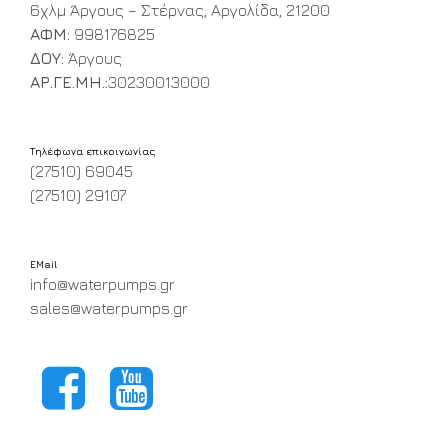
6χλμ Άργους – Στέρνας, Αργολίδα, 21200
ΑΦΜ:
998176825
ΔΟΥ:
Άργους
ΑΡ.ΓΕ.ΜΗ.:
30230013000
Τηλέφωνα επικοινωνίας
(27510) 69045
(27510) 29107
EMail
info@waterpumps.gr
sales@waterpumps.gr