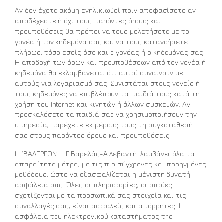
Αν δεν έχετε ακόμη ενηλικιωθεί πριν αποφασίσετε αν
αποδέχεστε ή όχι τους παρόντες όρους και
προϋποθέσεις θα πρέπει να τους μελετήσετε με το
γονέα ή τον κηδεμόνα σας και να τους κατανοήσετε
πλήρως, τόσο εσείς όσο και ο γονέας ή ο κηδεμόνας σας.
Η αποδοχή των όρων και προϋποθέσεων από τον γονέα ή
κηδεμόνα θα εκλαμβάνεται ότι αυτοί συναινούν με
αυτούς για λογαριασμό σας. Συνιστάται στους γονείς ή
τους κηδεμόνες να επιβλέπουν τα παιδιά τους κατά τη
χρήση του Internet και κινητών ή άλλων συσκευών. Αν
προσκαλέσετε τα παιδιά σας να χρησιμοποιήσουν την
υπηρεσία, παρέχετε εκ μέρους τους τη συγκατάθεσή
σας στους παρόντες όρους και προϋποθέσεις.
Η ‘ΒΑΛΕΡΓΟΝ’ Γ.Βαρελάς-Ά.Λεβαντή. λαμβάνει όλα τα
απαραίτητα μέτρα, με τις πιο σύγχρονες και προηγμένες
μεθόδους, ώστε να εξασφαλίζεται η μέγιστη δυνατή
ασφάλειά σας. Όλες οι πληροφορίες, οι οποίες
σχετίζονται με τα προσωπικά σας στοιχεία και τις
συναλλαγές σας, είναι ασφαλείς και απόρρητες. Η
ασφάλεια του ηλεκτρονικού καταστήματος της