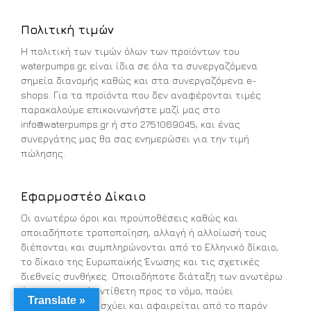
Πολιτική τιμών
Η πολιτική των τιμών όλων των προϊόντων του
waterpumps.gr, είναι ίδια σε όλα τα συνεργαζόμενα
σημεία διανομής καθώς και στα συνεργαζόμενα e-
shops. Για τα προϊόντα που δεν αναφέρονται τιμές
παρακαλούμε επικοινωνήστε μαζί μας στο
info@waterpumps.gr
ή στο 2751069045, και ένας
συνεργάτης μας θα σας ενημερώσει για την τιμή
πώλησης.
Εφαρμοστέο Δίκαιο
Οι ανωτέρω όροι και προϋποθέσεις καθώς και
οποιαδήποτε τροποποίηση, αλλαγή ή αλλοίωσή τους
διέπονται και συμπληρώνονται από το Ελληνικό δίκαιο,
το δίκαιο της Ευρωπαϊκής Ένωσης και τις σχετικές
διεθνείς συνθήκες. Οποιαδήποτε διάταξη των ανωτέρω
όρων καταστεί αντίθετη προς το νόμο, παύει
Translate »
αυτοδικαίως να ισχύει και αφαιρείται από το παρόν