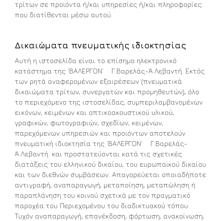
τρίτων σε προϊόντα ή/και υπηρεσίες ή/και πληροφορίες
που διατίθενται μέσω αυτού.
Δικαιώματα πνευματικής ιδιοκτησίας
Αυτή η ιστοσελίδα είναι το επίσημο ηλεκτρονικό
κατάστημα της ‘ΒΑΛΕΡΓΟΝ’ Γ.Βαρελάς-Ά.Λεβαντή. Εκτός
των ρητά αναφερομένων εξαιρέσεων (πνευματικά
δικαιώματα τρίτων, συνεργατών και προμηθευτών), όλο
το περιεχόμενο της ιστοσελίδας, συμπεριλαμβανομένων
εικόνων, κειμένων και οπτικοακουστικού υλικού,
γραφικών, φωτογραφιών, σχεδίων, κειμένων,
παρεχόμενων υπηρεσιών και προϊόντων αποτελούν
πνευματική ιδιοκτησία της ‘ΒΑΛΕΡΓΟΝ’ Γ.Βαρελάς-
Ά.Λεβαντή. και προστατεύονται κατά τις σχετικές
διατάξεις του ελληνικού δικαίου, του ευρωπαϊκού δικαίου
και των διεθνών συμβάσεων. Απαγορεύεται οποιαδήποτε
αντιγραφή, αναπαραγωγή, μεταποίηση, μεταπώληση ή
παραπλάνηση του κοινού σχετικά με τον πραγματικό
παροχέα του Περιεχομένου του διαδικτυακού τόπου.
Τυχόν αναπαραγωγή, επανέκδοση, φόρτωση, ανακοίνωση,