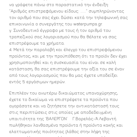
να γράψετε πάνω στο παραστατικό την ένδειξη:
”Αριθμός επιστρεφόμενου είδους: ……” συμπληρώνοντας
τον αριθμό που σας έχει δώσει κατά την τηλεφωνική σας
επικοινωνία ο συνεργάτης του waterpumps.gr.
γ. Συνοδευτικό έγγραφο με τους ή τον αριθμό του
τραπεζικού σας λογαριασμού που θα θέλατε να σας
επιστρέψουμε τα χρήματα.
4. Μετά την παραλαβή και έλεγχο του επιστρεφόμενου
προϊόντος, και με την προϋπόθεση ότι το προϊόν δεν έχει
χρησιμοποιηθεί και η συσκευασία του είναι σε καλή
κατάσταση, θα σας επιστρέψουμε την αξία του σε έναν
από τους λογαριασμούς που θα μας έχετε υποδείξει
εντός 5 εργάσιμων ημερών.
Επιπλέον του ανωτέρω δικαιώματος υπαναχώρησης,
έχετε το δικαίωμα να επιστρέψετε τα προϊόντα που
αγοράσατε και να ζητήσετε την αντικατάστασή τους
στις περιπτώσεις στις οποίες με αποδεδειγμένη
υπαιτιότητα της ‘ΒΑΛΕΡΓΟΝ’ Γ.Βαρελάς-Ά.Λεβαντή.
πωλήθηκαν λανθασμένα προϊόντα ή προϊόντα κακής και
ελαττωματικής ποιότητας (λάθος στην λήψη της