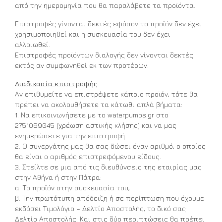
από την ημερομηνία που θα παραλάβετε τα προϊόντα.
Επιστροφές γίνονται δεκτές εφόσον το προϊόν δεν έχει
χρησιμοποιηθεί και η συσκευασία του δεν έχει
αλλοιωθεί.
Επιστροφές προϊόντων διαλογής δεν γίνονται δεκτές
εκτός αν συμφωνηθεί εκ των προτέρων.
Διαδικασία επιστροφής
Αν επιθυμείτε να επιστρέψετε κάποιο προϊόν, τότε θα
πρέπει να ακολουθήσετε τα κάτωθι απλά βήματα:
1. Να επικοινωνήσετε με το waterpumps.gr στο
2751069045 (χρέωση αστικής κλήσης) και να μας
ενημερώσετε για την επιστροφή.
2. Ο συνεργάτης μας θα σας δώσει έναν αριθμό, ο οποίος
θα είναι ο αριθμός επιστρεφόμενου είδους.
3. Στείλτε σε μια από τις διευθύνσεις της εταιρίας μας
στην Αθήνα ή στην Πάτρα:
α. Το προϊόν στην συσκευασία του,
β. Την πρωτότυπη απόδειξη ή σε περίπτωση που έχουμε
εκδόσει Τιμολόγιο – Δελτίο Αποστολής, το δικό σας
Δελτίο Αποστολής. Και στις δύο περιπτώσεις θα πρέπει