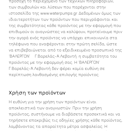
προσοχή το περιεχόμενο των τεχνικών πληροφοριών,
των συμβουλών και λύσεων που παρέχονται στην
ιστοσελίδα της www.waterpumps.gr. Δεδομένων όμως των
ιδιαιτεροτήτων των προϊόντων που περιγράφονται και
της συμβατότητας κάθε προϊόντος με την εφαρμογή που
επιθυμούν οι αναγνώστες να καλύψουν, προτείνουμε πριν
την αγορά ενός προϊόντος να υπάρχει επικοινωνία στα
τηλέφωνα που αναφέρονται στην πρώτη σελίδα, ώστε
να επιβεβαιώνεται από το εξειδικευμένο προσωπικό της
‘ΒΑΛΕΡΓΟΝ’ Γ.Βαρελάς-Ά.Λεβαντή. η συμβατότητα του
προϊόντος με την εφαρμογή σας. Η ‘ΒΑΛΕΡΓΟΝ’
Γ.Βαρελάς-Ά.Λεβαντή δεν φέρει καμία ευθύνη σε
περίπτωση λανθασμένης επιλογής προϊόντος.
Χρήση των προϊόντων
Η ευθύνη για την χρήση των προϊόντων είναι
αποκλειστικά των αναγνωστών. Πριν την χρήση
προϊόντος, συστήνουμε να διαβάσετε προσεκτικά και να
τηρήσετε επακριβώς τις οδηγίες χρήσης κάθε προϊόντος,
λαμβάνοντας τα απαραίτητα μέτρα ασφαλείας. Η