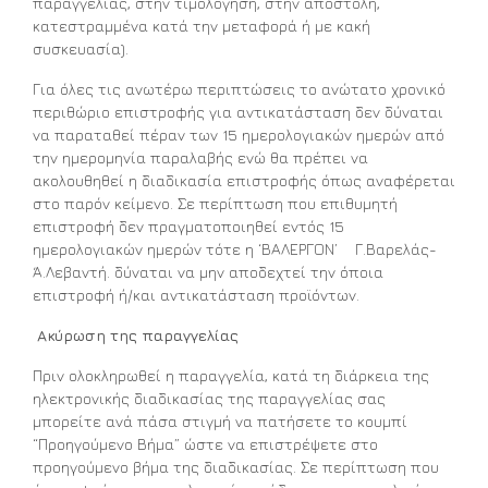
παραγγελίας, στην τιμολόγηση, στην αποστολή,
κατεστραμμένα κατά την μεταφορά ή με κακή
συσκευασία).
Για όλες τις ανωτέρω περιπτώσεις το ανώτατο χρονικό
περιθώριο επιστροφής για αντικατάσταση δεν δύναται
να παραταθεί πέραν των 15 ημερολογιακών ημερών από
την ημερομηνία παραλαβής ενώ θα πρέπει να
ακολουθηθεί η διαδικασία επιστροφής όπως αναφέρεται
στο παρόν κείμενο. Σε περίπτωση που επιθυμητή
επιστροφή δεν πραγματοποιηθεί εντός 15
ημερολογιακών ημερών τότε η ‘ΒΑΛΕΡΓΟΝ’ Γ.Βαρελάς-
Ά.Λεβαντή. δύναται να μην αποδεχτεί την όποια
επιστροφή ή/και αντικατάσταση προϊόντων.
Ακύρωση της παραγγελίας
Πριν ολοκληρωθεί η παραγγελία, κατά τη διάρκεια της
ηλεκτρονικής διαδικασίας της παραγγελίας σας
μπορείτε ανά πάσα στιγμή να πατήσετε το κουμπί
“Προηγούμενο Βήμα” ώστε να επιστρέψετε στο
προηγούμενο βήμα της διαδικασίας. Σε περίπτωση που