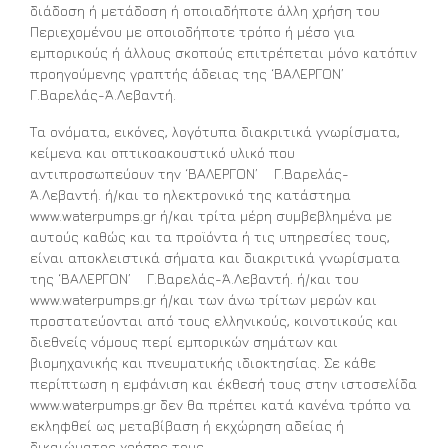
διάδοση ή μετάδοση ή οποιαδήποτε άλλη χρήση του
Περιεχομένου με οποιοδήποτε τρόπο ή μέσο για
εμπορικούς ή άλλους σκοπούς επιτρέπεται μόνο κατόπιν
προηγούμενης γραπτής άδειας της ‘ΒΑΛΕΡΓΟΝ’
Γ.Βαρελάς-Ά.Λεβαντή.
Τα ονόματα, εικόνες, λογότυπα διακριτικά γνωρίσματα,
κείμενα και οπτικοακουστικό υλικό που
αντιπροσωπεύουν την ‘ΒΑΛΕΡΓΟΝ’ Γ.Βαρελάς-
Ά.Λεβαντή. ή/και το ηλεκτρονικό της κατάστημα
www.waterpumps.gr ή/και τρίτα μέρη συμβεβλημένα με
αυτούς καθώς και τα προϊόντα ή τις υπηρεσίες τους,
είναι αποκλειστικά σήματα και διακριτικά γνωρίσματα
της ‘ΒΑΛΕΡΓΟΝ’ Γ.Βαρελάς-Ά.Λεβαντή. ή/και του
www.waterpumps.gr ή/και των άνω τρίτων μερών και
προστατεύονται από τους ελληνικούς, κοινοτικούς και
διεθνείς νόμους περί εμπορικών σημάτων και
βιομηχανικής και πνευματικής ιδιοκτησίας. Σε κάθε
περίπτωση η εμφάνιση και έκθεσή τους στην ιστοσελίδα
www.waterpumps.gr δεν θα πρέπει κατά κανένα τρόπο να
εκληφθεί ως μεταβίβαση ή εκχώρηση αδείας ή
δικαιώματος χρήσης τους.