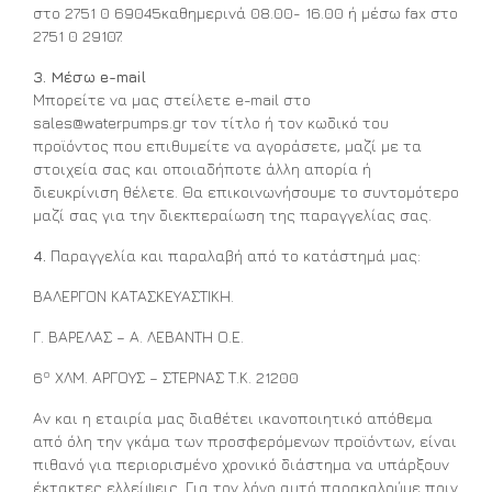
στο 2751 0 69045καθημερινά 08.00- 16.00 ή μέσω fax στο
2751 0 29107.
3. Μέσω e-mail
Μπορείτε να μας στείλετε e-mail στο
sales@waterpumps.gr
τον τίτλο ή τον κωδικό του
προϊόντος που επιθυμείτε να αγοράσετε, μαζί με τα
στοιχεία σας και οποιαδήποτε άλλη απορία ή
διευκρίνιση θέλετε. Θα επικοινωνήσουμε το συντομότερο
μαζί σας για την διεκπεραίωση της παραγγελίας σας.
4.
Παραγγελία και παραλαβή από το κατάστημά μας:
ΒΑΛΕΡΓΟΝ ΚΑΤΑΣΚΕΥΑΣΤΙΚΗ.
Γ. ΒΑΡΕΛΑΣ – Α. ΛΕΒΑΝΤΗ Ο.Ε.
ο
6
ΧΛΜ. ΑΡΓΟΥΣ – ΣΤΕΡΝΑΣ Τ.Κ. 21200
Αν και η εταιρία μας διαθέτει ικανοποιητικό απόθεμα
από όλη την γκάμα των προσφερόμενων προϊόντων, είναι
πιθανό για περιορισμένο χρονικό διάστημα να υπάρξουν
έκτακτες ελλείψεις. Για τον λόγο αυτό παρακαλούμε πριν