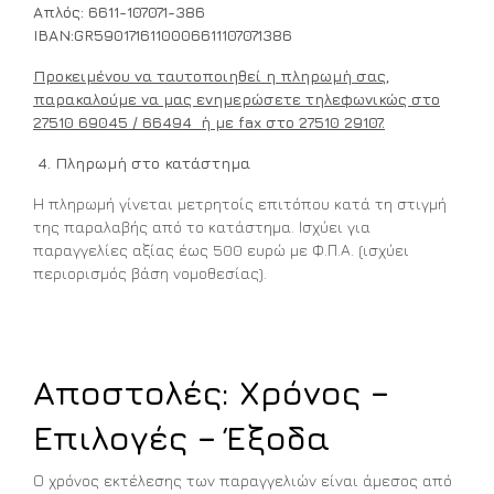
Απλός: 6611-107071-386
IBAN:GR5901716110006611107071386
Προκειμένου να ταυτοποιηθεί η πληρωμή σας,
παρακαλούμε να μας ενημερώσετε τηλεφωνικώς στο
27510 69045 / 66494 ή με fax στο 27510 29107.
4.
Πληρωμή στο κατάστημα
Η πληρωμή γίνεται μετρητοίς επιτόπου κατά τη στιγμή
της παραλαβής από το κατάστημα. Ισχύει για
παραγγελίες αξίας έως 500 ευρώ με Φ.Π.Α. (ισχύει
περιορισμός βάση νομοθεσίας).
Αποστολές: Χρόνος –
Επιλογές – Έξοδα
Ο χρόνος εκτέλεσης των παραγγελιών είναι άμεσος από