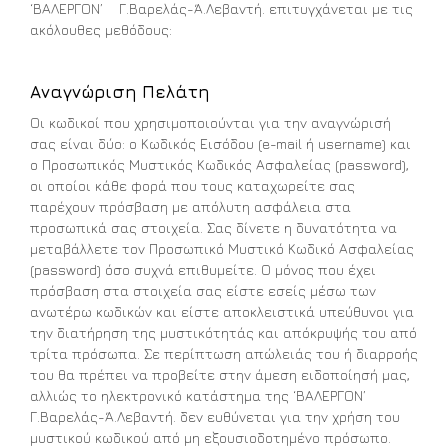
‘ΒΑΛΕΡΓΟΝ’ Γ.Βαρελάς-Ά.Λεβαντή. επιτυγχάνεται με τις
ακόλουθες μεθόδους:
Αναγνώριση Πελάτη
Οι κωδικοί που χρησιμοποιούνται για την αναγνώρισή
σας είναι δύο: ο Κωδικός Εισόδου (e-mail ή username) και
ο Προσωπικός Μυστικός Κωδικός Ασφαλείας (password),
οι οποίοι κάθε φορά που τους καταχωρείτε σας
παρέχουν πρόσβαση με απόλυτη ασφάλεια στα
προσωπικά σας στοιχεία. Σας δίνετε η δυνατότητα να
μεταβάλλετε τον Προσωπικό Μυστικό Κωδικό Ασφαλείας
(password) όσο συχνά επιθυμείτε. Ο μόνος που έχει
πρόσβαση στα στοιχεία σας είστε εσείς μέσω των
ανωτέρω κωδικών και είστε αποκλειστικά υπεύθυνοι για
την διατήρηση της μυστικότητάς και απόκρυψής του από
τρίτα πρόσωπα. Σε περίπτωση απώλειάς του ή διαρροής
του θα πρέπει να προβείτε στην άμεση ειδοποίησή μας,
αλλιώς το ηλεκτρονικό κατάστημα της ‘ΒΑΛΕΡΓΟΝ’
Γ.Βαρελάς-Ά.Λεβαντή. δεν ευθύνεται για την χρήση του
μυστικού κωδικού από μη εξουσιοδοτημένο πρόσωπο.