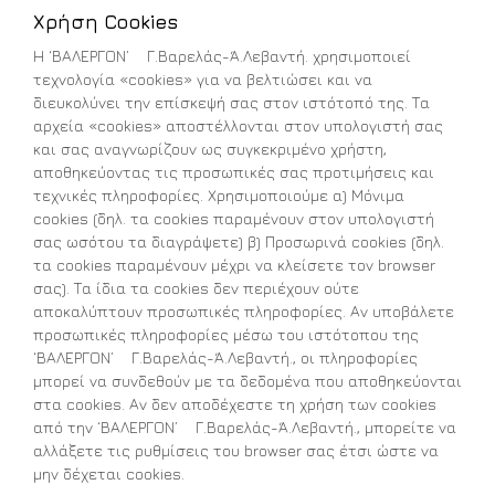
Χρήση Cookies
Η ‘ΒΑΛΕΡΓΟΝ’ Γ.Βαρελάς-Ά.Λεβαντή. χρησιμοποιεί
τεχνολογία «cookies» για να βελτιώσει και να
διευκολύνει την επίσκεψή σας στον ιστότοπό της. Τα
αρχεία «cookies» αποστέλλονται στον υπολογιστή σας
και σας αναγνωρίζουν ως συγκεκριμένο χρήστη,
αποθηκεύοντας τις προσωπικές σας προτιμήσεις και
τεχνικές πληροφορίες. Χρησιμοποιούμε α) Μόνιμα
cookies (δηλ. τα cookies παραμένουν στον υπολογιστή
σας ωσότου τα διαγράψετε) β) Προσωρινά cookies (δηλ.
τα cookies παραμένουν μέχρι να κλείσετε τον browser
σας). Τα ίδια τα cookies δεν περιέχουν ούτε
αποκαλύπτουν προσωπικές πληροφορίες. Αν υποβάλετε
προσωπικές πληροφορίες μέσω του ιστότοπου της
‘ΒΑΛΕΡΓΟΝ’ Γ.Βαρελάς-Ά.Λεβαντή., οι πληροφορίες
μπορεί να συνδεθούν με τα δεδομένα που αποθηκεύονται
στα cookies. Αν δεν αποδέχεστε τη χρήση των cookies
από την ‘ΒΑΛΕΡΓΟΝ’ Γ.Βαρελάς-Ά.Λεβαντή., μπορείτε να
αλλάξετε τις ρυθμίσεις του browser σας έτσι ώστε να
μην δέχεται cookies.