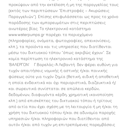
προκύψουν από την εκτέλεση ή μη της παραγγελίας τους
(εκτός των περιπτώσεων “Επιστροφές – Ακυρώσεις
Παραγγελιών”). Επίσης επιφυλάσσεται ως προς το χρόνο
παράδοσης των εμπορευμάτων στις περιπτώσεις
ανωτέρας βίας. Το ηλεκτρονικό κατάστημα
www.waterpumps.gr παρέχει το περιεχόμενο
(πληροφορίες, ονόματα, φωτογραφίες, απεικονίσεις,
κλπ.), τα προϊόντα και τις υπηρεσίες που διατίθενται
μέσω του δικτυακού τόπου “όπως ακριβώς έχουν”. Σε
καμία περίπτωση το ηλεκτρονικό κατάστημα της
‘ΒΑΛΕΡΓΟΝ’ Γ.Βαρελάς-Ά.Λεβαντή. δεν φέρει ευθύνη για
τυχόν απαιτήσεις νομικής ή αστικής ή/και ποινικής
φύσεως ούτε για τυχόν ζημία (θετική, ειδική ή αποθετική
η οποία ενδεικτικά και όχι περιοριστικά, διαζευκτικά ή/
και σωρευτικά συνίσταται σε απώλεια κερδών,
δεδομένων, διαφυγόντα κέρδη, χρηματική ικανοποίηση
κλπ.) από επισκέπτες του δικτυακού τόπου ή τρίτους
από αιτία που έχει σχέση με τη λειτουργία ή μη ή/και τη
χρήση του δικτυακού τόπου ή/και σε αδυναμία παροχής
υπηρεσιών ή/και πληροφοριών που διατίθενται από
αυτόν ή/και από τυχόν μη επιτρεπόμενες παρεμβάσεις