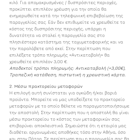
κιλό. Για απομακρυσμένες / δυσπρόσιτες περιοχές,
προκύπτει επιπλέον χρέωση για την οποία θα
ενημερωθείτε κατά την τηλεφωνική επιβεβαίωση της
παραγγελίας σας. Εάν δεν επιθυμείτε να χρεωθείτε το
κόστος της δυσπρόσιτης περιοχής, υπάρχει η
δυνατότητα να σταλεί η παραγγελία σας στο
πλησιέστερο κατάστημα της ταχυμεταφορικής και να
την παραλάβετε από εκεί. Στην περίπτωση που
επιλέξετε τρόπο πληρωμής «Αντικαταβολή» θα
χρεωθείτε επιπλέον 3,00 €.
Αποδεκτοί τρόποι πληρωμής: Αντικαταβολή (+3,00€),
Τραπεζική κατάθεση, πιστωτική η χρεωστική κάρτα.
2. Μέσω πρακτορείου μεταφορών
Η επιλογή αυτή συνίσταται για ογκώδη ή/και βαριά
προϊόντα. Μπορείτε να μας υποδείξετε το πρακτορείο
μεταφορών με το οποίο θέλετε να παραγματοποιήσουμε
την αποστολή. Στην περίπτωση που η αποστολή θα γίνει
μέσω πρακτορείου το κόστος των μεταφορικών σας
επιβαρύνει αποκλειστικά. Σημειώστε ότι η εταιρία μας
διαθέτει οργανωμένες αποθήκες τόσο στην Αθήνα, όσο
και στην Πάτρα. Σε περίπτωση που η παραγγελία σας θα