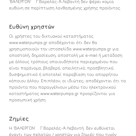
‘ΒΑΛΕΡΓΟΝ’ Γ.Βαρελάς-Ά.Λεβαντή δεν φέρει καμία
ευθύνη σε περίπτωση λανθασμένης χρήσης προϊόντος.
Ευθύνη χρηστών
Οι χρήστες του δικτυακού καταστήματος
www.waterpumps.gr αποδέχονται ότι δεν θα
χρησιμοποιούν την ιστοσελίδα www.waterpumps.gr για
αποστολή, δημοσίευση, αποστολή με e-mail ή μετάδοση
με άλλους τρόπους οποιουδήποτε περιεχομένου που
είναι παράνομο, βλαβερό, απειλητικό, προσβλητικό,
δυσφημιστικό ή αποτελεί παραβίαση του απορρήτου
κάποιου άλλου. Επιπλέον, οι ιδιώτες, αποδέχονται ότι τα
προϊόντα που παραγγέλνουν μέσω του ηλεκτρονικού
καταστήματος www.waterpumps.gr προορίζονται για
προσωπική χρήση.
Ζημίες
Η ‘ΒΑΛΕΡΓΟΝ’ Γ.Βαρελάς-Ά.Λεβαντή. δεν ευθύνεται
έναντι των πελατών / χρηστών για ζημιές που τυχόν