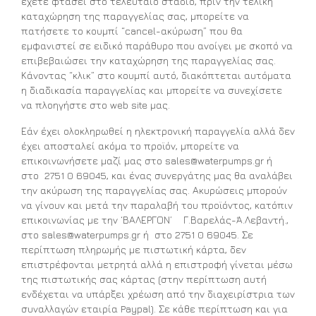
έχετε φτάσει στο τελευταίο στάδιο, πριν την τελική
καταχώρηση της παραγγελίας σας, μπορείτε να
πατήσετε το κουμπί “cancel-ακύρωση” που θα
εμφανιστεί σε ειδικό παράθυρο που ανοίγει με σκοπό να
επιβεβαιώσει την καταχώρηση της παραγγελίας σας.
Κάνοντας “κλικ” στο κουμπί αυτό, διακόπτεται αυτόματα
η διαδικασία παραγγελίας και μπορείτε να συνεχίσετε
να πλοηγήστε στο web site μας.
Εάν έχει ολοκληρωθεί η ηλεκτρονική παραγγελία αλλά δεν
έχει αποσταλεί ακόμα το προϊόν, μπορείτε να
επικοινωνήσετε μαζί μας στο
sales@waterpumps.gr
ή
στο 2751 0 69045, και ένας συνεργάτης μας θα αναλάβει
την ακύρωση της παραγγελίας σας. Ακυρώσεις μπορούν
να γίνουν και μετά την παραλαβή του προϊόντος, κατόπιν
επικοινωνίας με την ‘ΒΑΛΕΡΓΟΝ’ Γ.Βαρελάς-Ά.Λεβαντή.,
στο
sales@waterpumps.gr
ή στο 2751 0 69045. Σε
περίπτωση πληρωμής με πιστωτική κάρτα, δεν
επιστρέφονται μετρητά αλλά η επιστροφή γίνεται μέσω
της πιστωτικής σας κάρτας (στην περίπτωση αυτή
ενδέχεται να υπάρξει χρέωση από την διαχειρίστρια των
συναλλαγών εταιρία Paypal). Σε κάθε περίπτωση και για