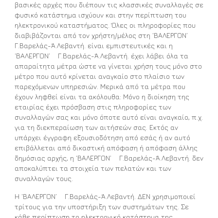
βασικές αρχές που διέπουν τις κλασσικές συναλλαγές σε
φυσικό κατάστημα ισχύουν και στην περίπτωση του
ηλεκτρονικού καταστήματος. Όλες οι πληροφορίες που
διαβιβάζονται από τον χρήστη/μέλος στη ‘ΒΑΛΕΡΓΟΝ’
Γ.Βαρελάς-Ά.Λεβαντή. είναι εμπιστευτικές και η
‘ΒΑΛΕΡΓΟΝ’ Γ.Βαρελάς-Ά.Λεβαντή. έχει λάβει όλα τα
απαραίτητα μέτρα ώστε να γίνεται χρήση τους μόνο στο
μέτρο που αυτό κρίνεται αναγκαίο στο πλαίσιο των
παρεχόμενων υπηρεσιών. Μερικά από τα μέτρα που
έχουν ληφθεί είναι τα ακόλουθα: Μόνο η διοίκηση της
εταιρίας έχει πρόσβαση στις πληροφορίες των
συναλλαγών σας και μόνο όποτε αυτό είναι αναγκαίο, π.χ.
για τη διεκπεραίωση των αιτήσεών σας. Εκτός αν
υπάρχει έγγραφη εξουσιοδότηση από εσάς ή αν αυτό
επιβάλλεται από δικαστική απόφαση ή απόφαση άλλης
δημόσιας αρχής, η ‘ΒΑΛΕΡΓΟΝ’ Γ.Βαρελάς-Ά.Λεβαντή. δεν
αποκαλύπτει τα στοιχεία των πελατών και των
συναλλαγών τους.
Η ‘ΒΑΛΕΡΓΟΝ’ Γ.Βαρελάς-Ά.Λεβαντή. ΔΕΝ χρησιμοποιεί
τρίτους για την υποστήριξη των συστημάτων της. Σε
κάθε περίπτωση το ηλεκτρονικό κατάστημα της