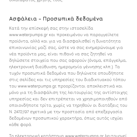
Ασφάλεια – Προσωπικά δεδομένα
Κατά την επίσκεψή σας στην ιστοσελίδα
www.waterpumps.gr και προκειμένου να παραγγείλετε
προϊόντα, αλλά και για να διασφαλισθεί η δυνατότητα
επικοινωνίας μαζί σας, ώστε να σας ενημερώνουμε για
νέα προϊόντα μας, είναι πιθανό να σας ζητηθεί να
δηλώσετε στοιχεία που σας αφορούν (όνομα, επάγγελμα,
ηλεκτρονική διεύθυνση, ημερομηνία γέννησης κλπ.). Τα
τυχόν προσωπικά δεδομένα που δηλώνετε οπουδήποτε
στις σελίδες και τις υπηρεσίες του διαδικτυακού τόπου
του www.waterpumps.gr, προορίζονται αποκλειστικά και
μόνο για τη διασφάλιση της λειτουργίας της αντίστοιχης
υπηρεσίας και δεν επιτρέπεται να χρησιμοποιηθούν από
οποιονδήποτε τρίτο, χωρίς να τηρηθούν οι διατάξεις του
Ν. 2472/97 σχετικά με την προστασία από επεξεργασία
δεδομένων προσωπικού χαρακτήρα, όπως αυτός ισχύει
κάθε φορά.
Το ηλεκτρονικό κατάστημα www.waterpumps.gr λειτουργεί