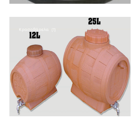
Κρασοβάρελα
(1)