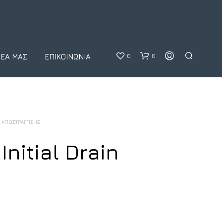
0
0
ΝΈΑ ΜΑΣ
ΕΠΙΚΟΙΝΩΝΊΑ
Σ ΑΠΟΣΤΡΆΓΓΙΣΗΣ
 Initial Drain
Κ
Α
Ν
Έ
Ν
Α