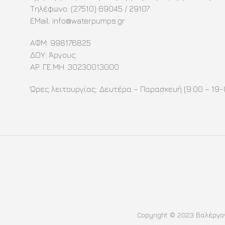
στη
Τηλέφωνο: (27510) 69045 / 29107
σελίδα
EMail:
info@waterpumps.gr
του
προϊόντος
ΑΦΜ: 998176825
ΔΟΥ: Άργους
ΑΡ. ΓΕ.ΜΗ. 30230013000
Ώρες λειτουργίας: Δευτέρα – Παρασκευή (9:00 – 19-
Copyright © 2023 Βαλέργον