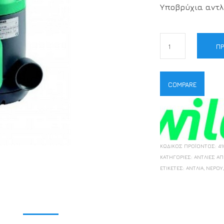
Υποβρύχια αντλ
ΠΡ
COMPARE
ΚΩΔΙΚΌΣ ΠΡΟΪΌΝΤΟΣ:
41
ΚΑΤΗΓΟΡΊΕΣ:
ΑΝΤΛΊΕΣ Α
ΕΤΙΚΈΤΕΣ:
ΑΝΤΛΊΑ
,
ΝΕΡΟΎ