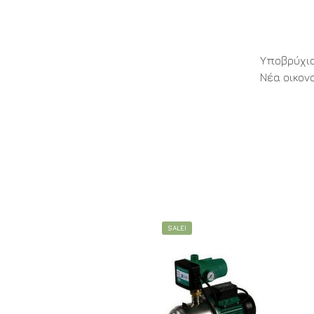
Υποβρύχια
Νέα οικον
SALE!