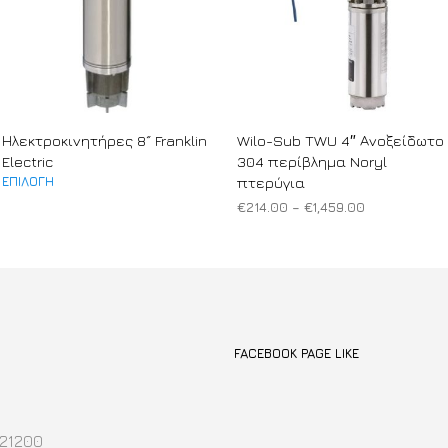
Ηλεκτροκινητήρες 8˝ Franklin
Wilo-Sub TWU 4″ Ανοξείδωτο
Electric
304 περίβλημα Noryl
ΕΠΙΛΟΓΉ
πτερύγια
Αυτό
Price
το
€
214.00
–
€
1,459.00
range:
προϊόν
ΕΠΙΛΟΓΉ
Αυτό
€214.00
έχει
το
through
πολλαπλές
€1,459.00
προϊόν
παραλλαγές.
έχει
Οι
πολλαπλές
επιλογές
FACEBOOK PAGE LIKE
παραλλαγές.
μπορούν
Οι
να
επιλογές
επιλεγούν
μπορούν
 21200