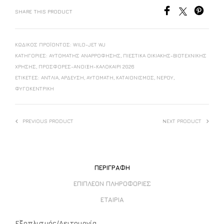
SHARE THIS PRODUCT
ΚΩΔΙΚΌΣ ΠΡΟΪΌΝΤΟΣ:
WILO-JET WJ
ΚΑΤΗΓΟΡΊΕΣ:
ΑΥΤΌΜΑΤΗΣ ΑΝΑΡΡΌΦΗΣΗΣ
,
ΠΙΕΣΤΙΚΆ ΟΙΚΙΑΚΉΣ-ΒΙΟΤΕΧΝΙΚΉΣ
ΧΡΉΣΗΣ
,
ΠΡΟΣΦΟΡΈΣ-ΆΝΟΙΞΗ-ΚΑΛΟΚΑΊΡΙ 2026
ΕΤΙΚΈΤΕΣ:
ΑΝΤΛΊΑ
,
ΆΡΔΕΥΣΗ
,
ΑΥΤΌΜΑΤΗ
,
ΚΑΤΑΙΟΝΙΣΜΌΣ
,
ΝΕΡΟΎ
,
ΦΥΓΟΚΕΝΤΡΙΚΗ
PREVIOUS PRODUCT
NEXT PRODUCT
ΠΕΡΙΓΡΑΦΉ
ΕΠΙΠΛΈΟΝ ΠΛΗΡΟΦΟΡΊΕΣ
ΕΤΑΙΡΊΑ
Εξοπλισμός/Λειτουργία