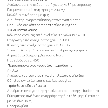
Ανάλογα με την έκδοση με ή χωρίς λαβή μεταφοράς
Για μονοφασικό κινητήρα (1~ 230 V):
Καλώδιο σύνδεσης με φις
Διακόπτης ενεργοποίησης/απενεργοποίησης
Θερμικός διακόπτης προστασίας κινητήρα
Υλικά κατασκευής
Κέλυφος αντλίας από ανοξείδωτο χάλυβα 1.4301
Πτερωτή από ανοξείδωτο χάλυβα 1.4301
Άξονας από ανοξείδωτο χάλυβα 1.4005
Στυπιοθλίπτης δακτυλίου από άνθρακα/κεραμικά
Ακροφύσιο διάχυσης/έγχυσης Noryl
Παρεμβύσματα NBR
Περιεχόμενα συσκευασίας παράδοσης
Αντλία
Ανάλογα τον τύπο με ή χωρίς πλαίσιο στήριξης
Οδηγίες εγκατάστασης και λειτουργίας
Πρόσθετα εξαρτήματα
Αυτόματη ενεργοποίηση κυκλώματος πίεσης: Fluidcontrol
Εύκαμπτος σωλήνας αναρρόφησης/κατάθλιψης 1″ (τύπος
με 1,5 έως 15 m)
Ποδοβαλβίδα