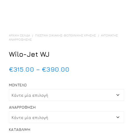
ΑΡΧΙΚΉ ΣΕΛΊΔΑ
/
ΠΙΕΣΤΙΚΆ ΟΙΚΙΑΚΉΣ-ΒΙΟΤΕΧΝΙΚΉΣ ΧΡΉΣΗΣ
/
ΑΥΤΌΜΑΤΗΣ
ΑΝΑΡΡΌΦΗΣΗΣ
Wilo-Jet WJ
Price
€
315.00
–
€
390.00
range:
ΜΟΝΤΈΛΟ
€315.00
through
€390.00
ΑΝΑΡΡΌΦΗΣΗ
ΚΑΤΆΘΛΙΨΗ