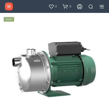
0
0
SALE!