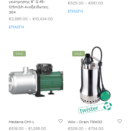
γεώτρησης 8’’ Q 45-
Price
€
525.00
–
€
561.00
125m3/h Ανοξείδωτες
range:
ΕΠΙΛΟΓΉ
Αυτ
304
€525.00
το
Price
€
2,885.00
–
€
10,434.00
through
προϊ
range:
€561.00
ΕΠΙΛΟΓΉ
Αυτό
€2,885.00
έχει
το
through
πολ
προϊόν
€10,434.00
παρα
έχει
Οι
πολλαπλές
SALE!
SALE!
επιλ
παραλλαγές.
μπο
Οι
να
επιλογές
επιλ
μπορούν
στη
να
σελί
επιλεγούν
του
στη
προϊ
σελίδα
του
προϊόντος
Medana CH1-L
Wilo – Drain TSW32
Price
Price
€
618.00
–
€
1,266.00
€
528.00
–
€
734.00