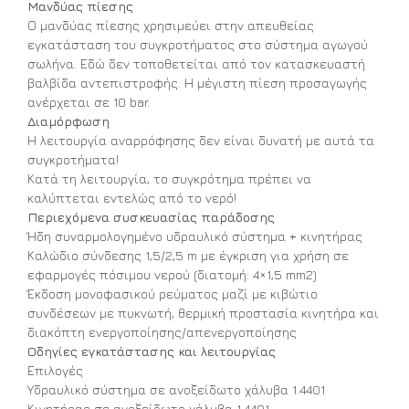
Μανδύας πίεσης
Ο μανδύας πίεσης χρησιμεύει στην απευθείας
εγκατάσταση του συγκροτήματος στο σύστημα αγωγού
σωλήνα. Εδώ δεν τοποθετείται από τον κατασκευαστή
βαλβίδα αντεπιστροφής. Η μέγιστη πίεση προσαγωγής
ανέρχεται σε 10 bar.
Διαμόρφωση
Η λειτουργία αναρρόφησης δεν είναι δυνατή με αυτά τα
συγκροτήματα!
Κατά τη λειτουργία, το συγκρότημα πρέπει να
καλύπτεται εντελώς από το νερό!
Περιεχόμενα συσκευασίας παράδοσης
Ήδη συναρμολογημένο υδραυλικό σύστημα + κινητήρας
Καλώδιο σύνδεσης 1,5/2,5 m με έγκριση για χρήση σε
εφαρμογές πόσιμου νερού (διατομή: 4×1,5 mm2)
Έκδοση μονοφασικού ρεύματος μαζί με κιβώτιο
συνδέσεων με πυκνωτή, θερμική προστασία κινητήρα και
διακόπτη ενεργοποίησης/απενεργοποίησης
Οδηγίες εγκατάστασης και λειτουργίας
Επιλογές
Υδραυλικό σύστημα σε ανοξείδωτο χάλυβα 1.4401
Κινητήρας σε ανοξείδωτο χάλυβα 1.4401