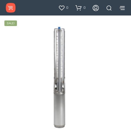
0
0
SALE!