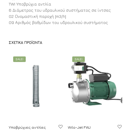
TWI Υποβρύχια αντλία
6 Διάμετρος του υδραυλικού συστήματος σε ίντσες
02 Ονομαστική παροχή [m3/h]
09 Αριθμός βαθμίδων του υδραυλικού συστήματος
ΣΧΕΤΙΚΆ ΠΡΟΪΌΝΤΑ
SALE!
SALE!
Υποβρύχιες αντλίες
Wilo-Jet FWJ