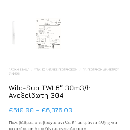
ΑΡΧΙΚΉ ΣΕΛΊΔΑ
/
ΥΠ/ΧΙΕΣ ΑΝΤΛΊΕΣ ΓΕΩΤΡΉΣΕΩΝ
/
ΓΙΑ ΓΕΏΤΡΗΣΗ ΔΙΑΜΈΤΡΟΥ
6'' (Φ160)
Wilo-Sub TWI 6″ 30m3/h
Ανοξείδωτη 304
Price
€
610.00
–
€
6,076.00
range:
Πολυβάθμια, υποβρύχια αντλία 6″ με ιμάντα έλξης για
€610.00
κατακόρυφη ή οριζόντια εγκατάσταση.