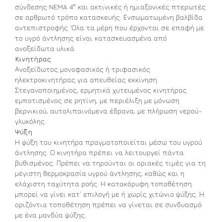
σύνδεσης NEMA 4″ και ακτινικές ή ημιαξονικές πτερωτές
σε αρθρωτό τρόπο κατασκευής. Ενσωματωμένη βαλβίδα
αντεπιστροφής. Όλα τα μέρη που έρχονται σε επαφή με
το υγρό άντλησης είναι κατασκευασμένα από
ανοξείδωτα υλικά.
Κινητήρας
Ανοξείδωτος μονοφασικός ή τριφασικός
ηλεκτροκινητήρας για απευθείας εκκίνηση.
Στεγανοποιημένος, ερμητικά χυτευμένος κινητήρας
εμποτισμένος σε ρητίνη, με περιέλιξη με μόνωση
βερνικιού, αυτολιπαινόμενα έδρανα, με πλήρωση νερού-
γλυκόλης.
Ψύξη
Η ψύξη του κινητήρα πραγματοποιείται μέσω του υγρού
άντλησης. Ο κινητήρα πρέπει να λειτουργεί πάντα
βυθισμένος. Πρέπει να τηρούνται οι οριακές τιμές για τη
μέγιστη θερμοκρασία υγρού άντλησης, καθώς και η
ελάχιστη ταχύτητα ροής. Η κατακόρυφη τοποθέτηση
μπορεί να γίνει κατ’ επιλογή με ή χωρίς χιτώνιο ψύξης. Η
οριζόντια τοποθέτηση πρέπει να γίνεται σε συνδυασμό
με ένα μανδύα ψύξης.