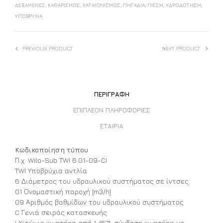
ΔΕΞΑΜΕΝΈΣ
,
ΚΑΘΑΡΙΣΜΌΣ
,
ΚΑΤΑΙΟΝΙΣΜΌΣ
,
ΠΗΓΆΔΙΑ
,
ΠΊΕΣΗ
,
ΥΔΡΟΔΌΤΗΣΗ
,
ΥΠΟΒΡΎΧΙΑ
PREVIOUS PRODUCT
NEXT PRODUCT
ΠΕΡΙΓΡΑΦΉ
ΕΠΙΠΛΈΟΝ ΠΛΗΡΟΦΟΡΊΕΣ
ΕΤΑΙΡΊΑ
Κωδικοποίηση τύπου
Π.χ. Wilo-Sub TWI 6.01-09-CI
TWI Υποβρύχια αντλία
6 Διάμετρος του υδραυλικού συστήματος σε ίντσες
01 Ονομαστική παροχή [m3/h]
09 Αριθμός βαθμίδων του υδραυλικού συστήματος
C Γενιά σειράς κατασκευής
I Χιτώνιο κινητήρα από 1.4571, σύνδεση κινητήρα με