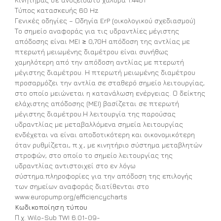
Τύπος κατασκευής 60 Hz
Γενικές οδηγίες – Οδηγία ErP (οικολογικού σχεδιασμού)
Το σημείο αναφοράς για τις υδραντλίες μέγιστης
απόδοσης είναι MEI ≥ 0,70Η απόδοση της αντλίας με
πτερωτή μειωμένης διαμέτρου είναι συνήθως
χαμηλότερη από την απόδοση αντλίας με πτερωτή
μέγιστης διαμέτρου. Η πτερωτή μειωμένης διαμέτρου
προσαρμόζει την αντλία σε σταθερό σημείο λειτουργίας,
στο οποίο μειώνεται η κατανάλωση ενέργειας. Ο δείκτης
ελάχιστης απόδοσης (MEI) βασίζεται σε πτερωτή
μέγιστης διαμέτρου.Η λειτουργία της παρούσας
υδραντλίας με μεταβαλλόμενα σημεία λειτουργίας
ενδέχεται να είναι αποδοτικότερη και οικονομικότερη
όταν ρυθμίζεται, π.χ., με κινητήριο σύστημα μεταβλητών
στροφών, στο οποίο το σημείο λειτουργίας της
υδραντλίας αντιστοιχεί στο εν λόγω
σύστημα.πληροφορίες για την απόδοση της επιλογής
των σημείων αναφοράς διατίθενται στο
www.europump.org/efficiencycharts
Κωδικοποίηση τύπου
Π.χ. Wilo-Sub TWI 6.01-09-