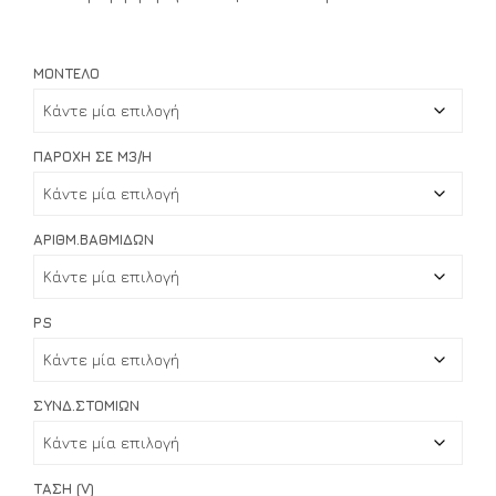
through
€6,076.00
ΜΟΝΤΈΛΟ
ΠΑΡΟΧΉ ΣΕ M3/H
ΑΡΙΘΜ.ΒΑΘΜΊΔΩΝ
PS
ΣΎΝΔ.ΣΤΟΜΊΩΝ
ΤΆΣΗ (V)