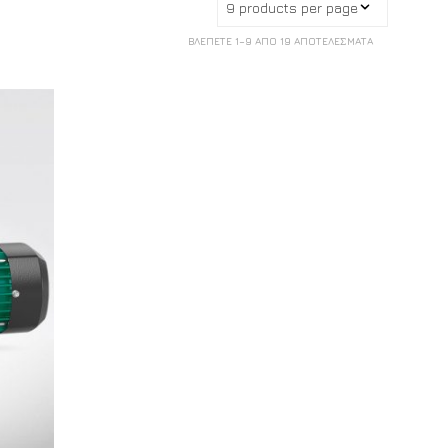
Π
Ρ
ΒΛΈΠΕΤΕ 1–9 ΑΠΌ 19 ΑΠΟΤΕΛΈΣΜΑΤΑ
Ο
Ϊ
Ό
Ν
Σ
Τ
Ο
Κ
Α
Λ
Ά
Θ
Ι
Σ
Α
Σ
.