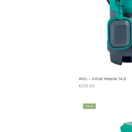
μπορούν
να
επιλεγούν
στη
σελίδα
του
προϊόντος
Wilo – Initial Waste 14.9
€
235.00
ΠΡΟΣΘΉΚΗ ΣΤΟ ΚΑΛΆΘΙ
SALE!