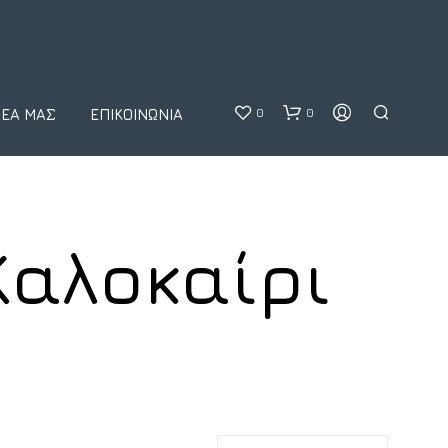
0
0
ΝΈΑ ΜΑΣ
ΕΠΙΚΟΙΝΩΝΊΑ
αλοκαίρι
Κ
Α
Ν
Έ
Ν
Α