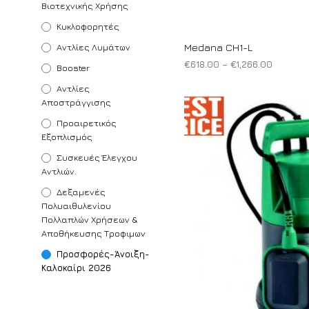
Βιοτεχνικής Χρήσης
Κυκλοφορητές
Αντλίες Λυμάτων
Medana CH1-L
Price
€
618.00
–
€
1,266.00
Booster
range:
ΕΠΙΛΟΓΉ
Αυτό
Αντλίες
€618.00
το
Αποστράγγισης
through
€1,266.
προϊόν
Προαιρετικός
έχει
Εξοπλισμός
πολλαπλές
Συσκευές Έλεγχου
παραλλαγές.
Αντλιών.
Οι
Δεξαμενές
επιλογές
Πολυαιθυλενίου
μπορούν
Πολλαπλών Χρήσεων &
Αποθήκευσης Τροφιμων
να
επιλεγούν
Προσφορές-Άνοιξη-
στη
Καλοκαίρι 2026
σελίδα
του