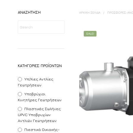
ΑΝΑΖΉΤΗΣΗ
ΑΡΧΙΚΉ ΣΕΛΊΔΑ
/
ΠΡΟΣΦΟΡΈΣ-ΆΝΟΙ
SALE!
ΚΑΤΗΓΟΡΊΕΣ ΠΡΟΪΌΝΤΩΝ
Υπ/χιες Αντλίες
Γεωτρήσεων
Υποβρύχιοι
Κινητήρες Γεωτρήσεων
Πλαστικές Σωλήνες
UPVC Υποβρυχίων
Αντλιών Γεωτρήσεων
Πιεστικά Οικιακής-